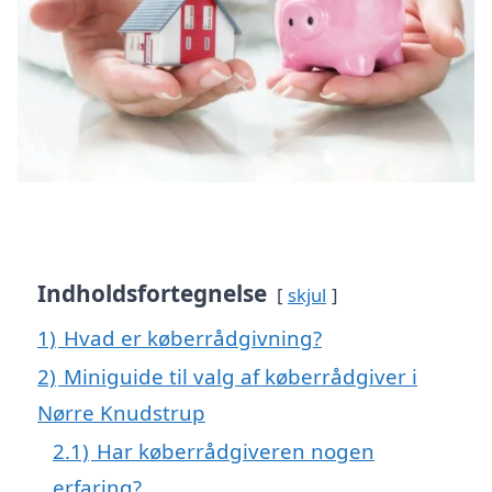
Indholdsfortegnelse
skjul
1)
Hvad er køberrådgivning?
2)
Miniguide til valg af køberrådgiver i
Nørre Knudstrup
2.1)
Har køberrådgiveren nogen
erfaring?