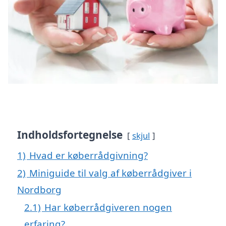
Indholdsfortegnelse
skjul
1)
Hvad er køberrådgivning?
2)
Miniguide til valg af køberrådgiver i
Nordborg
2.1)
Har køberrådgiveren nogen
erfaring?