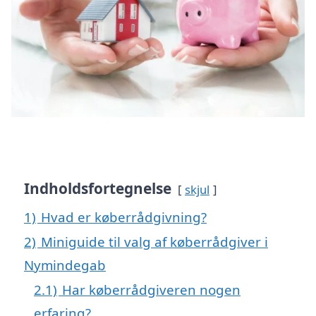
Indholdsfortegnelse
skjul
1)
Hvad er køberrådgivning?
2)
Miniguide til valg af køberrådgiver i
Nymindegab
2.1)
Har køberrådgiveren nogen
erfaring?