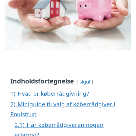
Indholdsfortegnelse
skjul
1)
Hvad er køberrådgivning?
2)
Miniguide til valg af køberrådgiver i
Poulstrup
2.1)
Har køberrådgiveren nogen
erfaring?