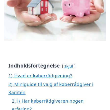
Indholdsfortegnelse
skjul
1)
Hvad er køberrådgivning?
2)
Miniguide til valg af køberrådgiver i
Ramten
2.1)
Har køberrådgiveren nogen
erfaring?