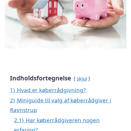
Indholdsfortegnelse
skjul
1)
Hvad er køberrådgivning?
2)
Miniguide til valg af køberrådgiver i
Ravnstrup
2.1)
Har køberrådgiveren nogen
erfaring?