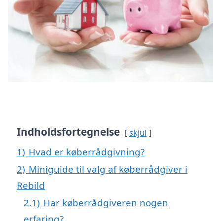
Indholdsfortegnelse
skjul
1)
Hvad er køberrådgivning?
2)
Miniguide til valg af køberrådgiver i
Rebild
2.1)
Har køberrådgiveren nogen
erfaring?