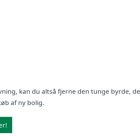
ning, kan du altså fjerne den tunge byrde, d
øb af ny bolig.
er!