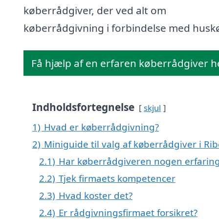
køberrådgiver, der ved alt om
køberrådgivning i forbindelse med husk
Få hjælp af en erfaren køberrådgiver h
Indholdsfortegnelse
skjul
1)
Hvad er køberrådgivning?
2)
Miniguide til valg af køberrådgiver i Ri
2.1)
Har køberrådgiveren nogen erfarin
2.2)
Tjek firmaets kompetencer
2.3)
Hvad koster det?
2.4)
Er rådgivningsfirmaet forsikret?