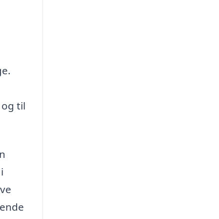
ge.
og til
en
i
ave
gende