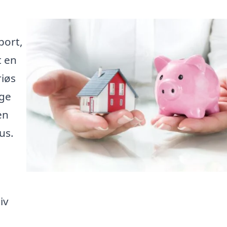
port,
t en
riøs
nge
en
us.
iv