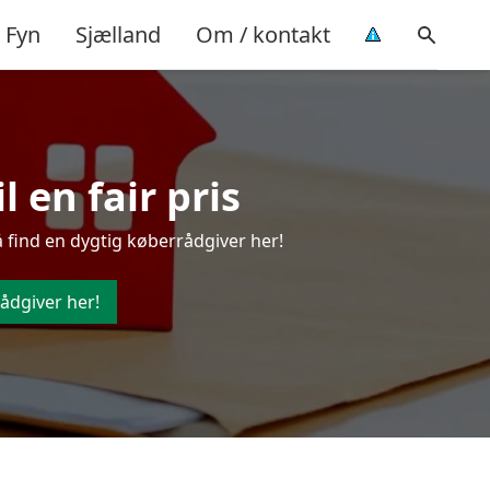
Fyn
Sjælland
Om / kontakt
 en fair pris
å find en dygtig køberrådgiver her!
ådgiver her!