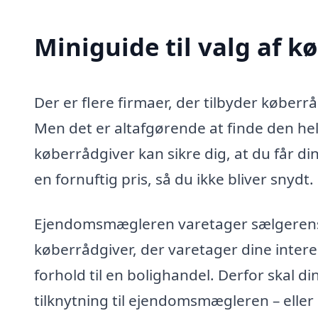
Miniguide til valg af k
Der er flere firmaer, der tilbyder køberr
Men det er altafgørende at finde den helt
køberrådgiver kan sikre dig, at du får di
en fornuftig pris, så du ikke bliver snydt.
Ejendomsmægleren varetager sælgerens in
køberrådgiver, der varetager dine intere
forhold til en bolighandel. Derfor skal d
tilknytning til ejendomsmægleren – eller