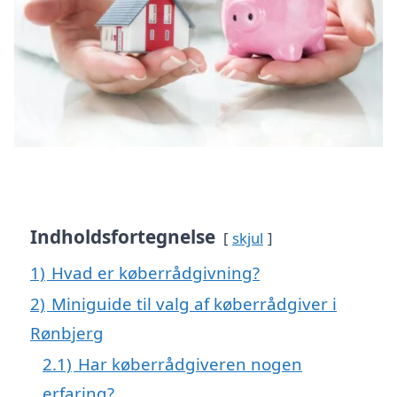
Indholdsfortegnelse
skjul
1)
Hvad er køberrådgivning?
2)
Miniguide til valg af køberrådgiver i
Rønbjerg
2.1)
Har køberrådgiveren nogen
erfaring?