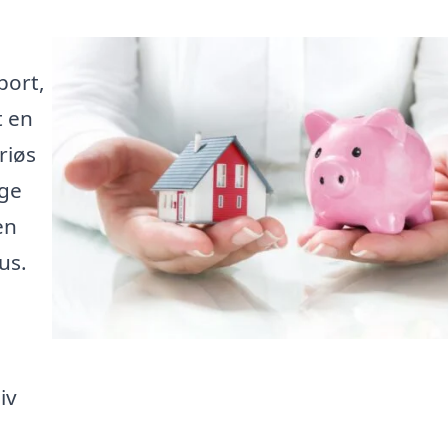
port,
t en
riøs
nge
en
us.
n
iv