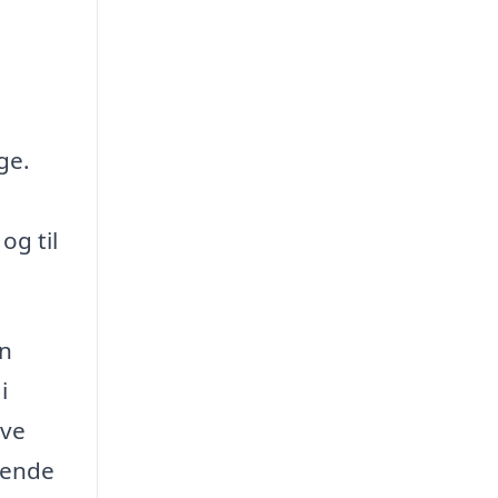
ge.
og til
en
i
ave
gende