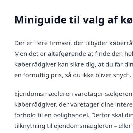
Miniguide til valg af k
Der er flere firmaer, der tilbyder køberr
Men det er altafgørende at finde den helt
køberrådgiver kan sikre dig, at du får di
en fornuftig pris, så du ikke bliver snydt.
Ejendomsmægleren varetager sælgerens in
køberrådgiver, der varetager dine intere
forhold til en bolighandel. Derfor skal d
tilknytning til ejendomsmægleren – eller