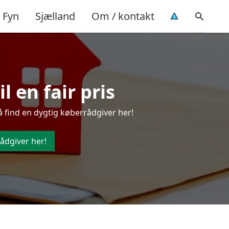
Fyn
Sjælland
Om / kontakt
l en fair pris
å find en dygtig køberrådgiver her!
ådgiver her!