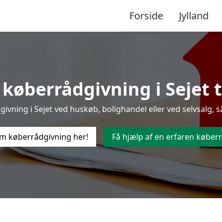
Forside
Jylland
køberrådgivning i Sejet ti
vning i Sejet ved huskøb, bolighandel eller ved selvsalg, s
m køberrådgivning her!
Få hjælp af en erfaren køberr