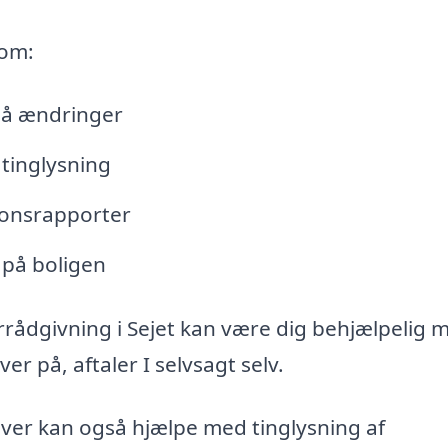
 om:
lå ændringer
tinglysning
tionsrapporter
 på boligen
rrådgivning i Sejet kan være dig behjælpelig 
r på, aftaler I selvsagt selv.
iver kan også hjælpe med tinglysning af