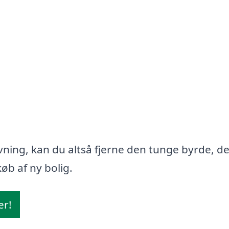
ning, kan du altså fjerne den tunge byrde, d
øb af ny bolig.
er!