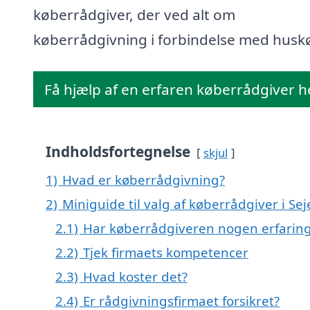
køberrådgiver, der ved alt om
køberrådgivning i forbindelse med husk
Få hjælp af en erfaren køberrådgiver h
Indholdsfortegnelse
skjul
1)
Hvad er køberrådgivning?
2)
Miniguide til valg af køberrådgiver i Sej
2.1)
Har køberrådgiveren nogen erfarin
2.2)
Tjek firmaets kompetencer
2.3)
Hvad koster det?
2.4)
Er rådgivningsfirmaet forsikret?