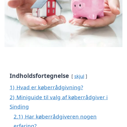
Indholdsfortegnelse
skjul
1)
Hvad er køberrådgivning?
2)
Miniguide til valg af køberrådgiver i
Sinding
2.1)
Har køberrådgiveren nogen
erfaring?