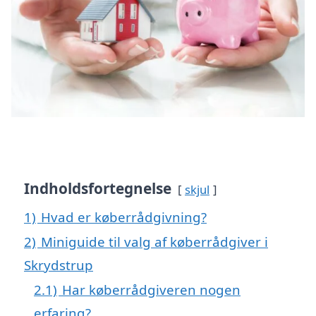
Indholdsfortegnelse
skjul
1)
Hvad er køberrådgivning?
2)
Miniguide til valg af køberrådgiver i
Skrydstrup
2.1)
Har køberrådgiveren nogen
erfaring?