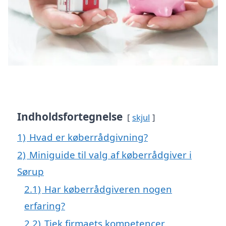
Indholdsfortegnelse
skjul
1)
Hvad er køberrådgivning?
2)
Miniguide til valg af køberrådgiver i
Sørup
2.1)
Har køberrådgiveren nogen
erfaring?
2.2)
Tjek firmaets kompetencer