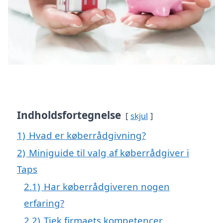
Indholdsfortegnelse
skjul
1)
Hvad er køberrådgivning?
2)
Miniguide til valg af køberrådgiver i
Taps
2.1)
Har køberrådgiveren nogen
erfaring?
2.2)
Tjek firmaets kompetencer