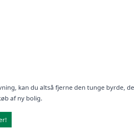
ning, kan du altså fjerne den tunge byrde, d
øb af ny bolig.
er!