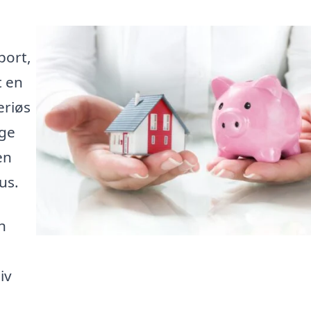
port,
t en
eriøs
nge
en
us.
n
iv