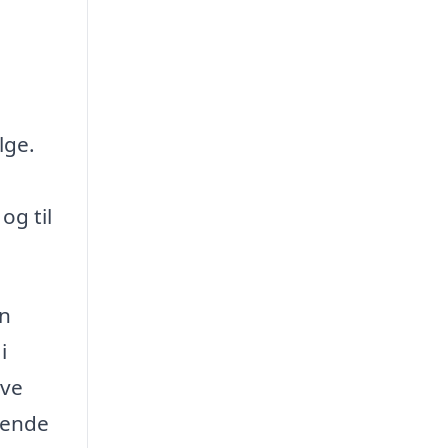
lge.
og til
en
i
ave
gende