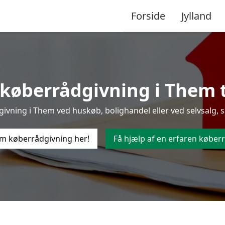
Forside
Jylland
køberrådgivning i Them ti
vning i Them ved huskøb, bolighandel eller ved selvsalg, s
m køberrådgivning her!
Få hjælp af en erfaren køberr