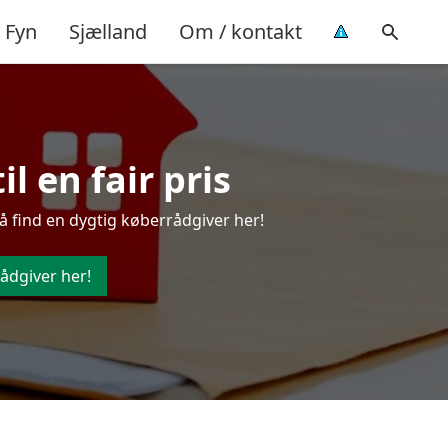
Fyn
Sjælland
Om / kontakt
l en fair pris
å find en dygtig køberrådgiver her!
ådgiver her!