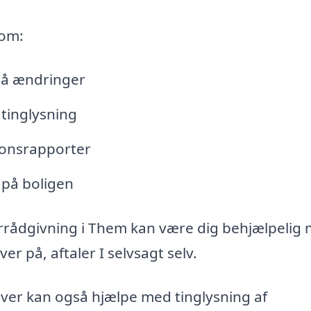
 om:
lå ændringer
tinglysning
tionsrapporter
 på boligen
rrådgivning i Them kan være dig behjælpelig
r på, aftaler I selvsagt selv.
iver kan også hjælpe med tinglysning af