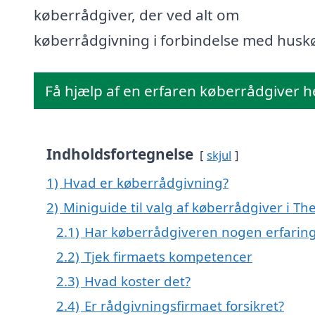
køberrådgiver, der ved alt om
køberrådgivning i forbindelse med husk
Få hjælp af en erfaren køberrådgiver h
Indholdsfortegnelse
skjul
1)
Hvad er køberrådgivning?
2)
Miniguide til valg af køberrådgiver i T
2.1)
Har køberrådgiveren nogen erfarin
2.2)
Tjek firmaets kompetencer
2.3)
Hvad koster det?
2.4)
Er rådgivningsfirmaet forsikret?