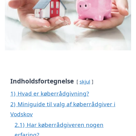
Indholdsfortegnelse
skjul
1)
Hvad er køberrådgivning?
2)
Miniguide til valg af køberrådgiver i
Vodskov
2.1)
Har køberrådgiveren nogen
erfaring?