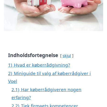
Indholdsfortegnelse
skjul
1)
Hvad er køberrådgivning?
2)
Miniguide til valg af køberrådgiver i
Voel
2.1)
Har køberrådgiveren nogen
erfaring?
2.2)
Tjek firmaets kompetencer