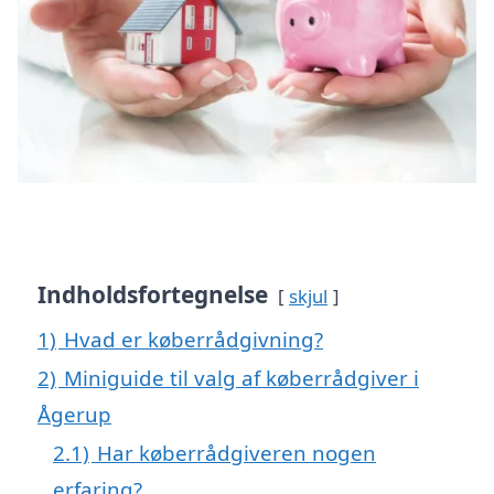
Indholdsfortegnelse
skjul
1)
Hvad er køberrådgivning?
2)
Miniguide til valg af køberrådgiver i
Ågerup
2.1)
Har køberrådgiveren nogen
erfaring?