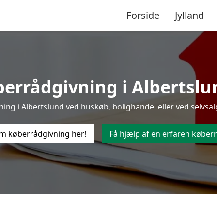
Forside
Jylland
errådgivning i Albertslund
ng i Albertslund ved huskøb, bolighandel eller ved selvsalg
m køberrådgivning her!
Få hjælp af en erfaren køberr