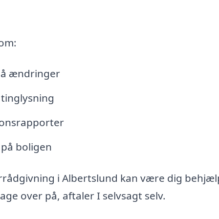
 om:
lå ændringer
tinglysning
tionsrapporter
 på boligen
rrådgivning i Albertslund kan være dig behjæl
e over på, aftaler I selvsagt selv.