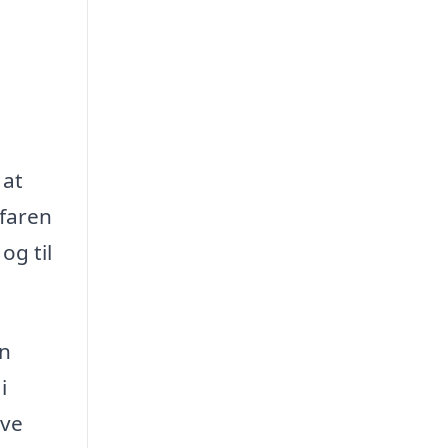
 at
rfaren
og til
en
i
ave