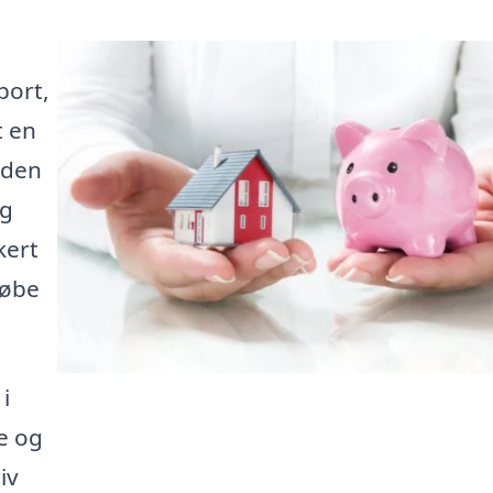
port,
t en
nden
ig
kert
købe
i
te og
iv