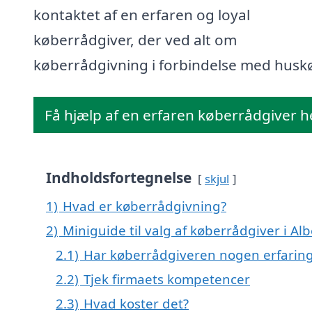
kontaktet af en erfaren og loyal
køberrådgiver, der ved alt om
køberrådgivning i forbindelse med husk
Få hjælp af en erfaren køberrådgiver h
Indholdsfortegnelse
skjul
1)
Hvad er køberrådgivning?
2)
Miniguide til valg af køberrådgiver i Al
2.1)
Har køberrådgiveren nogen erfarin
2.2)
Tjek firmaets kompetencer
2.3)
Hvad koster det?