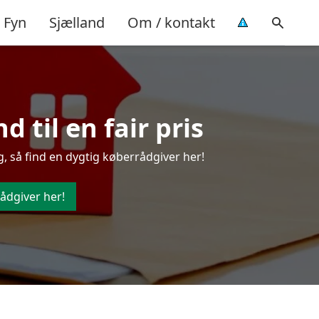
Fyn
Sjælland
Om / kontakt
 til en fair pris
, så find en dygtig køberrådgiver her!
ådgiver her!