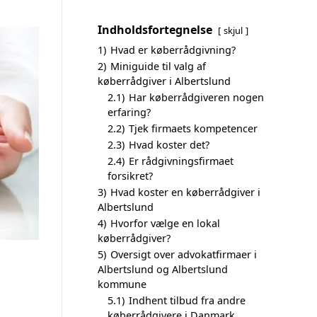
Indholdsfortegnelse
skjul
1)
Hvad er køberrådgivning?
2)
Miniguide til valg af
køberrådgiver i Albertslund
2.1)
Har køberrådgiveren nogen
erfaring?
2.2)
Tjek firmaets kompetencer
2.3)
Hvad koster det?
2.4)
Er rådgivningsfirmaet
forsikret?
3)
Hvad koster en køberrådgiver i
Albertslund
4)
Hvorfor vælge en lokal
køberrådgiver?
5)
Oversigt over advokatfirmaer i
Albertslund og Albertslund
kommune
5.1)
Indhent tilbud fra andre
køberrådgivere i Danmark