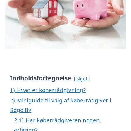
Indholdsfortegnelse
skjul
1)
Hvad er køberrådgivning?
2)
Miniguide til valg af køberrådgiver i
Bogø By
2.1)
Har køberrådgiveren nogen
erfaring?