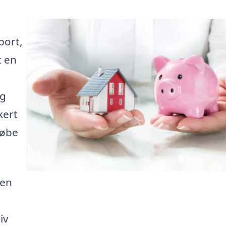
port,
t en
ig
kert
købe
ten
iv