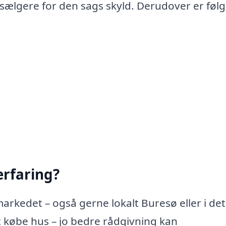
 sælgere for den sags skyld. Derudover er føl
rfaring?
arkedet – også gerne lokalt Buresø eller i det
købe hus – jo bedre rådgivning kan