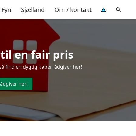
Fyn
Sjælland
Om / kontakt
il en fair pris
så find en dygtig køberrådgiver her!
ådgiver her!