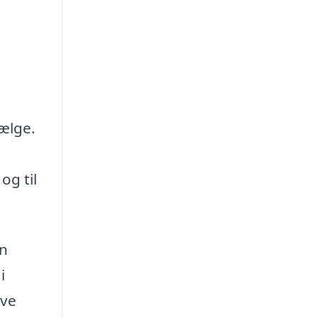
vælge.
og til
en
i
ave