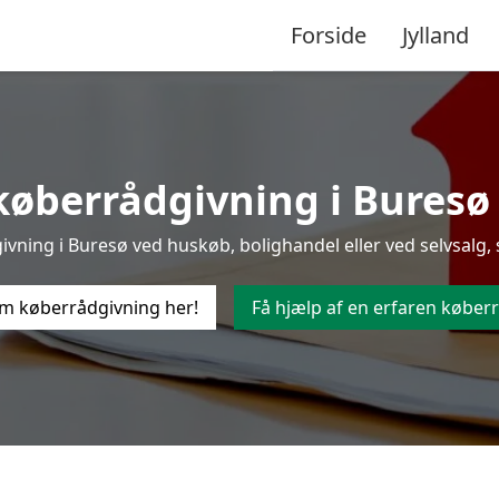
Forside
Jylland
øberrådgivning i Buresø t
ning i Buresø ved huskøb, bolighandel eller ved selvsalg, 
m køberrådgivning her!
Få hjælp af en erfaren køberr