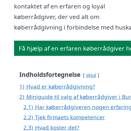
kontaktet af en erfaren og loyal
køberrådgiver, der ved alt om
køberrådgivning i forbindelse med husk
Få hjælp af en erfaren køberrådgiver h
Indholdsfortegnelse
skjul
1)
Hvad er køberrådgivning?
2)
Miniguide til valg af køberrådgiver i Bu
2.1)
Har køberrådgiveren nogen erfarin
2.2)
Tjek firmaets kompetencer
2.3)
Hvad koster det?