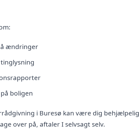
 om:
lå ændringer
tinglysning
tionsrapporter
 på boligen
rrådgivning i Buresø kan være dig behjælpeli
e over på, aftaler I selvsagt selv.