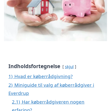
Indholdsfortegnelse
skjul
1)
Hvad er køberrådgivning?
2)
Miniguide til valg af køberrådgiver i
Everdrup
2.1)
Har køberrådgiveren nogen
erfaring?