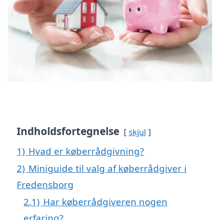
Indholdsfortegnelse
skjul
1)
Hvad er køberrådgivning?
2)
Miniguide til valg af køberrådgiver i
Fredensborg
2.1)
Har køberrådgiveren nogen
erfaring?