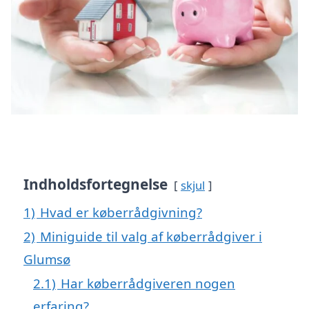
Indholdsfortegnelse
skjul
1)
Hvad er køberrådgivning?
2)
Miniguide til valg af køberrådgiver i
Glumsø
2.1)
Har køberrådgiveren nogen
erfaring?