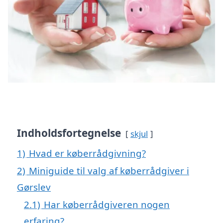
Indholdsfortegnelse
skjul
1)
Hvad er køberrådgivning?
2)
Miniguide til valg af køberrådgiver i
Gørslev
2.1)
Har køberrådgiveren nogen
erfaring?