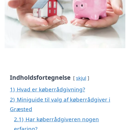
Indholdsfortegnelse
skjul
1)
Hvad er køberrådgivning?
2)
Miniguide til valg af køberrådgiver i
Græsted
2.1)
Har køberrådgiveren nogen
erfaring?