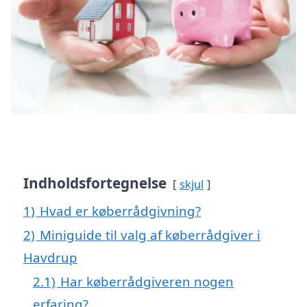
Indholdsfortegnelse
skjul
1)
Hvad er køberrådgivning?
2)
Miniguide til valg af køberrådgiver i
Havdrup
2.1)
Har køberrådgiveren nogen
erfaring?