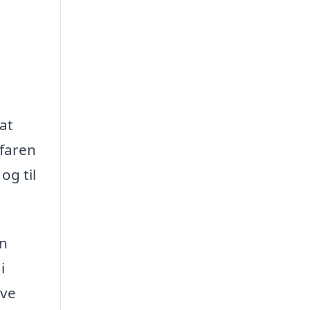
at
rfaren
og til
en
i
ave