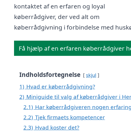
kontaktet af en erfaren og loyal
køberrådgiver, der ved alt om
køberrådgivning i forbindelse med husk
Få hjælp af en erfaren køberrådgiver h
Indholdsfortegnelse
skjul
1)
Hvad er køberrådgivning?
2)
Miniguide til valg af køberrådgiver i He
2.1)
Har køberrådgiveren nogen erfarin
2.2)
Tjek firmaets kompetencer
2.3)
Hvad koster det?