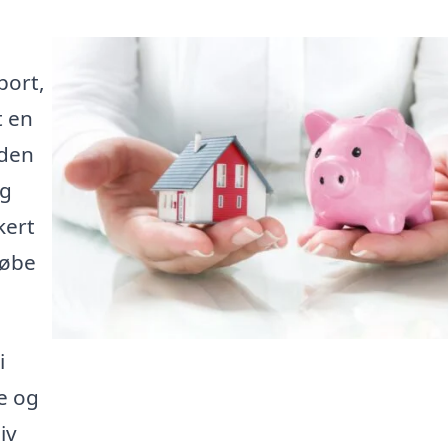
port,
t en
nden
ig
kert
købe
i
te og
iv