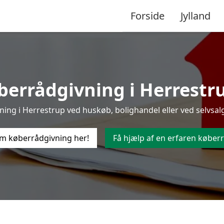
Forside
Jylland
errådgivning i Herrestrup
ng i Herrestrup ved huskøb, bolighandel eller ved selvsalg
m køberrådgivning her!
Få hjælp af en erfaren køberr