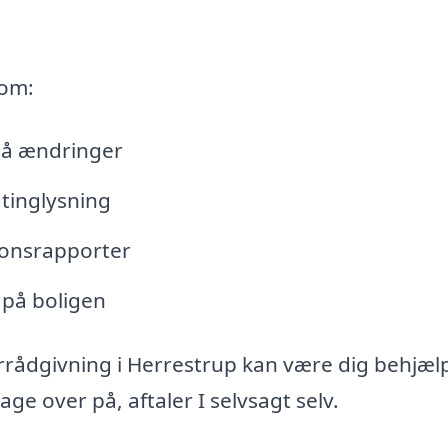
 om:
lå ændringer
tinglysning
tionsrapporter
 på boligen
rrådgivning i Herrestrup kan være dig behjælp
e over på, aftaler I selvsagt selv.