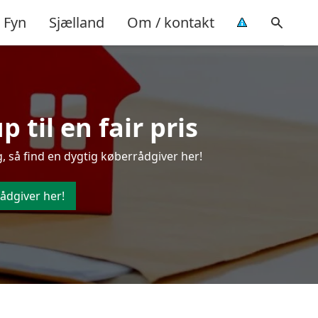
Fyn
Sjælland
Om / kontakt
 til en fair pris
, så find en dygtig køberrådgiver her!
ådgiver her!