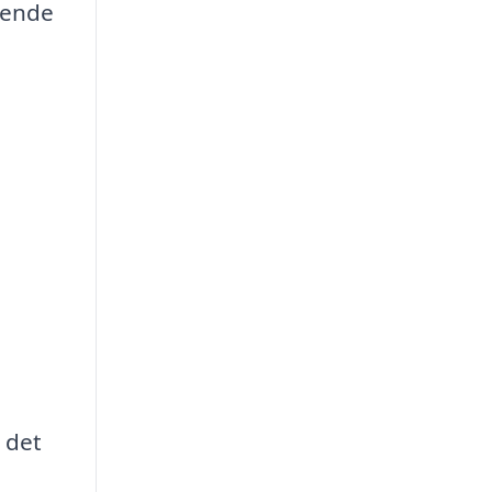
gende
 det