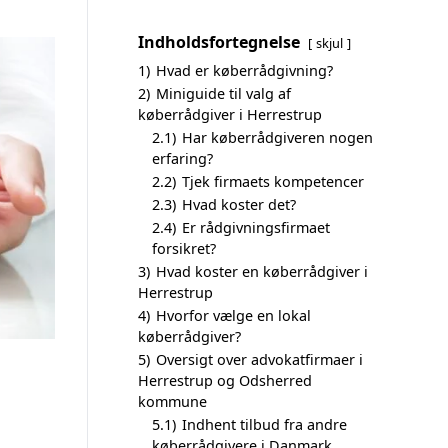
Indholdsfortegnelse
skjul
1)
Hvad er køberrådgivning?
2)
Miniguide til valg af
køberrådgiver i Herrestrup
2.1)
Har køberrådgiveren nogen
erfaring?
2.2)
Tjek firmaets kompetencer
2.3)
Hvad koster det?
2.4)
Er rådgivningsfirmaet
forsikret?
3)
Hvad koster en køberrådgiver i
Herrestrup
4)
Hvorfor vælge en lokal
køberrådgiver?
5)
Oversigt over advokatfirmaer i
Herrestrup og Odsherred
kommune
5.1)
Indhent tilbud fra andre
køberrådgivere i Danmark