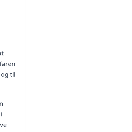
at
rfaren
og til
en
i
ave