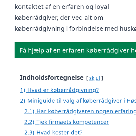
kontaktet af en erfaren og loyal
køberrådgiver, der ved alt om
køberrådgivning i forbindelse med husk
Få hjælp af en erfaren køberrådgiver h
Indholdsfortegnelse
skjul
1)
Hvad er køberrådgivning?
2)
Miniguide til valg af køberrådgiver i Hø
2.1)
Har køberrådgiveren nogen erfarin
2.2)
Tjek firmaets kompetencer
2.3)
Hvad koster det?