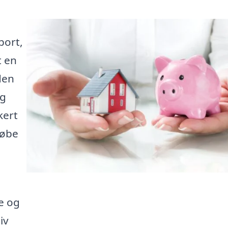
port,
t en
den
ig
kert
købe
te og
iv