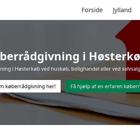
Forside
Jylland
berrådgivning i Høsterkøb 
ing i Høsterkøb ved huskøb, bolighandel eller ved selvsalg,
m køberrådgivning her!
Få hjælp af en erfaren køberr