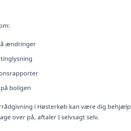
 om:
lå ændringer
tinglysning
tionsrapporter
 på boligen
rrådgivning i Høsterkøb kan være dig behjælp
e over på, aftaler I selvsagt selv.