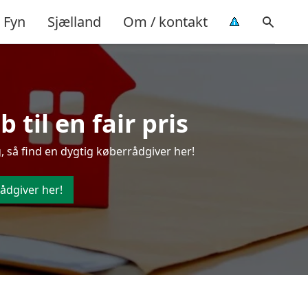
Fyn
Sjælland
Om / kontakt
til en fair pris
 så find en dygtig køberrådgiver her!
ådgiver her!