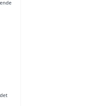
gende
 det