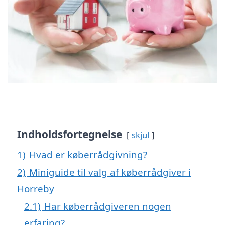
Indholdsfortegnelse
skjul
1)
Hvad er køberrådgivning?
2)
Miniguide til valg af køberrådgiver i
Horreby
2.1)
Har køberrådgiveren nogen
erfaring?