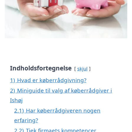
Indholdsfortegnelse
skjul
1)
Hvad er køberrådgivning?
2)
Miniguide til valg af køberrådgiver i
Ishøj
2.1)
Har køberrådgiveren nogen
erfaring?
2.2)
Tjek firmaets kompetencer