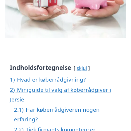
Indholdsfortegnelse
skjul
1)
Hvad er køberrådgivning?
2)
Miniguide til valg af køberrådgiver i
Jersie
2.1)
Har køberrådgiveren nogen
erfaring?
2.2)
Tjek firmaets kompetencer