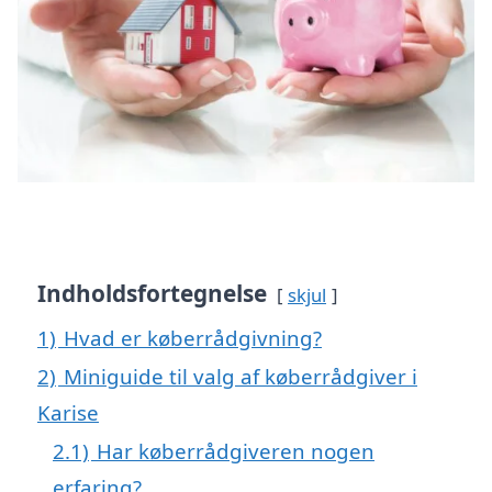
Indholdsfortegnelse
skjul
1)
Hvad er køberrådgivning?
2)
Miniguide til valg af køberrådgiver i
Karise
2.1)
Har køberrådgiveren nogen
erfaring?