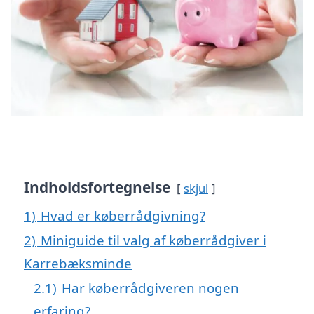
Indholdsfortegnelse
skjul
1)
Hvad er køberrådgivning?
2)
Miniguide til valg af køberrådgiver i
Karrebæksminde
2.1)
Har køberrådgiveren nogen
erfaring?