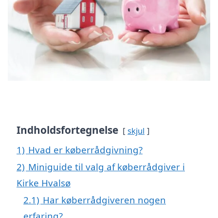
Indholdsfortegnelse
skjul
1)
Hvad er køberrådgivning?
2)
Miniguide til valg af køberrådgiver i
Kirke Hvalsø
2.1)
Har køberrådgiveren nogen
erfaring?