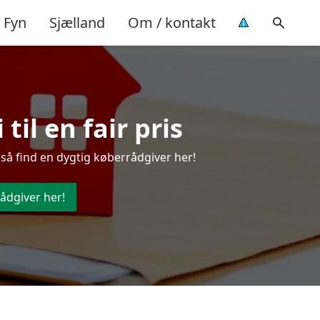
Fyn
Sjælland
Om / kontakt
il en fair pris
 så find en dygtig køberrådgiver her!
ådgiver her!