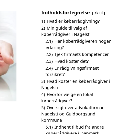
Indholdsfortegnelse
skjul
1)
Hvad er køberrådgivning?
2)
Miniguide til valg af
køberrådgiver i Nagelsti
2.1)
Har køberrådgiveren nogen
erfaring?
2.2)
Tjek firmaets kompetencer
2.3)
Hvad koster det?
2.4)
Er rådgivningsfirmaet
forsikret?
3)
Hvad koster en køberrådgiver i
Nagelsti
4)
Hvorfor vælge en lokal
køberrådgiver?
5)
Oversigt over advokatfirmaer i
Nagelsti og Guldborgsund
kommune
5.1)
Indhent tilbud fra andre
køberrådgivere i Danmark