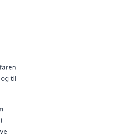
rfaren
og til
en
i
ave