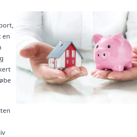
port,
t en
n
ig
kert
købe
sten
iv