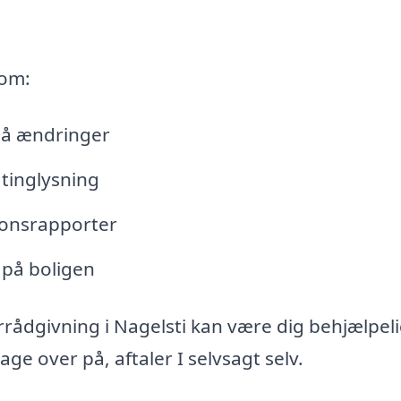
 om:
lå ændringer
tinglysning
tionsrapporter
 på boligen
rådgivning i Nagelsti kan være dig behjælpel
e over på, aftaler I selvsagt selv.