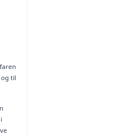
rfaren
og til
en
i
ave