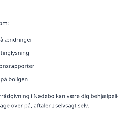
 om:
lå ændringer
tinglysning
tionsrapporter
 på boligen
rrådgivning i Nødebo kan være dig behjælpeli
e over på, aftaler I selvsagt selv.