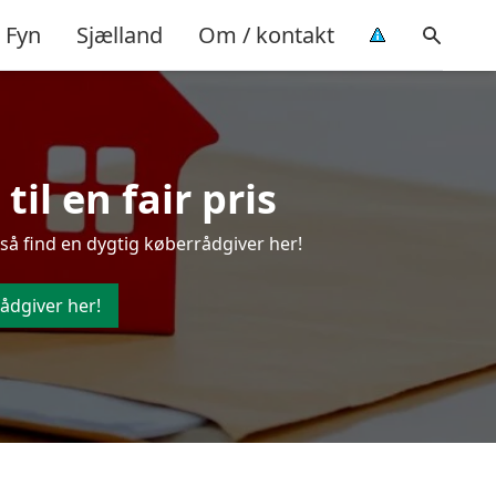
Fyn
Sjælland
Om / kontakt
il en fair pris
så find en dygtig køberrådgiver her!
ådgiver her!