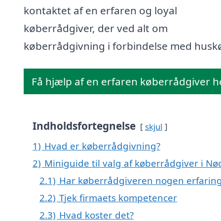
kontaktet af en erfaren og loyal
køberrådgiver, der ved alt om
køberrådgivning i forbindelse med husk
Få hjælp af en erfaren køberrådgiver h
Indholdsfortegnelse
skjul
1)
Hvad er køberrådgivning?
2)
Miniguide til valg af køberrådgiver i N
2.1)
Har køberrådgiveren nogen erfarin
2.2)
Tjek firmaets kompetencer
2.3)
Hvad koster det?