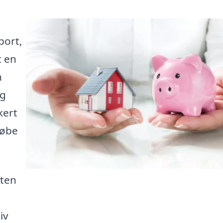
port,
t en
n
ig
kert
købe
sten
iv