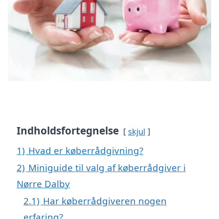
Indholdsfortegnelse
skjul
1)
Hvad er køberrådgivning?
2)
Miniguide til valg af køberrådgiver i
Nørre Dalby
2.1)
Har køberrådgiveren nogen
erfaring?