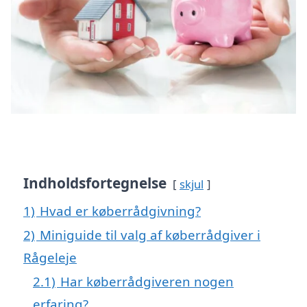
Indholdsfortegnelse
skjul
1)
Hvad er køberrådgivning?
2)
Miniguide til valg af køberrådgiver i
Rågeleje
2.1)
Har køberrådgiveren nogen
erfaring?