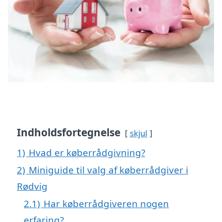
Indholdsfortegnelse
skjul
1)
Hvad er køberrådgivning?
2)
Miniguide til valg af køberrådgiver i
Rødvig
2.1)
Har køberrådgiveren nogen
erfaring?