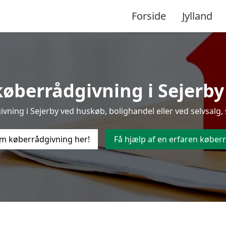
Forside
Jylland
øberrådgivning i Sejerby t
ning i Sejerby ved huskøb, bolighandel eller ved selvsalg, 
m køberrådgivning her!
Få hjælp af en erfaren køberr