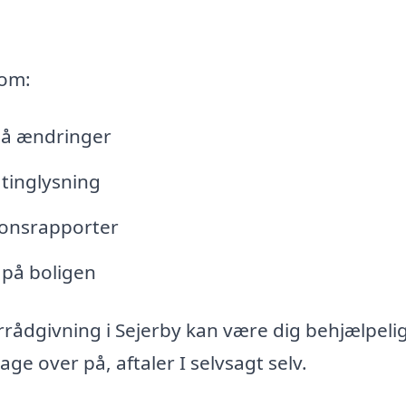
 om:
lå ændringer
tinglysning
tionsrapporter
 på boligen
rrådgivning i Sejerby kan være dig behjælpeli
e over på, aftaler I selvsagt selv.