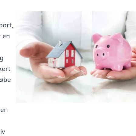
port,
t en
ig
kert
købe
ten
iv