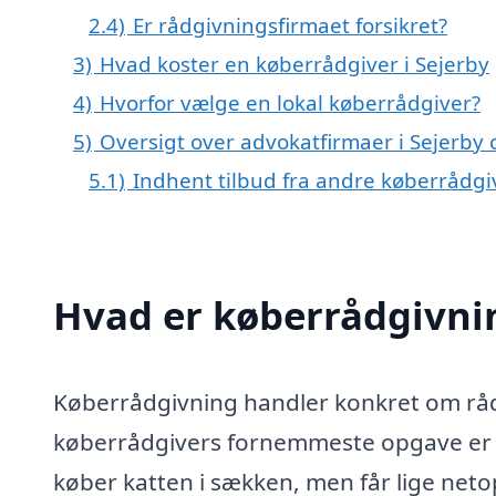
2.4)
Er rådgivningsfirmaet forsikret?
3)
Hvad koster en køberrådgiver i Sejerby
4)
Hvorfor vælge en lokal køberrådgiver?
5)
Oversigt over advokatfirmaer i Sejer
5.1)
Indhent tilbud fra andre køberrådg
Hvad er køberrådgivni
Køberrådgivning handler konkret om rådg
køberrådgivers fornemmeste opgave er at
køber katten i sækken, men får lige netop 