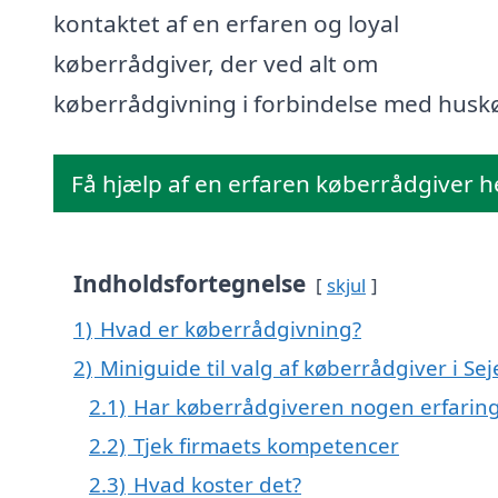
kontaktet af en erfaren og loyal
køberrådgiver, der ved alt om
køberrådgivning i forbindelse med husk
Få hjælp af en erfaren køberrådgiver h
Indholdsfortegnelse
skjul
1)
Hvad er køberrådgivning?
2)
Miniguide til valg af køberrådgiver i Se
2.1)
Har køberrådgiveren nogen erfarin
2.2)
Tjek firmaets kompetencer
2.3)
Hvad koster det?