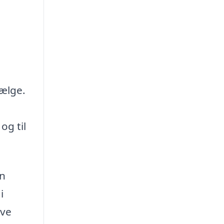
vælge.
og til
en
i
ave