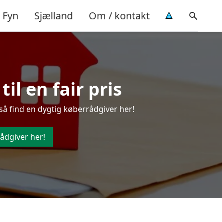
Fyn
Sjælland
Om / kontakt
il en fair pris
så find en dygtig køberrådgiver her!
ådgiver her!