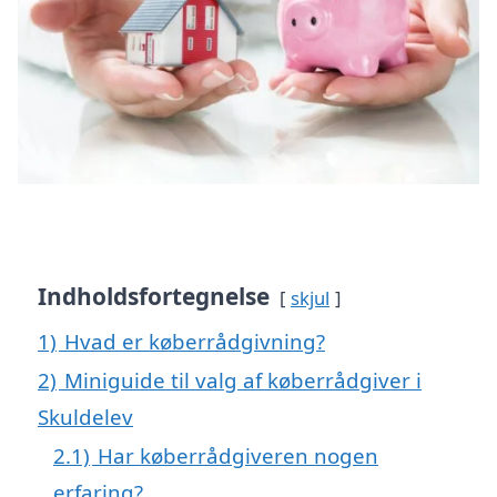
Indholdsfortegnelse
skjul
1)
Hvad er køberrådgivning?
2)
Miniguide til valg af køberrådgiver i
Skuldelev
2.1)
Har køberrådgiveren nogen
erfaring?