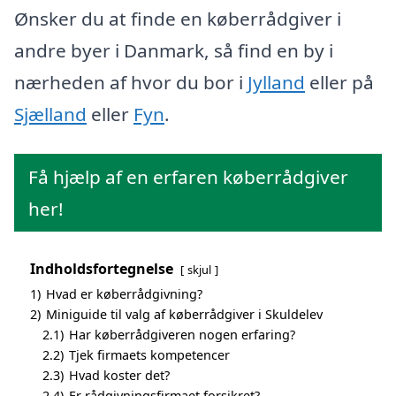
Ønsker du at finde en køberrådgiver i
andre byer i Danmark, så find en by i
nærheden af hvor du bor i
Jylland
eller på
Sjælland
eller
Fyn
.
Få hjælp af en erfaren køberrådgiver
her!
Indholdsfortegnelse
skjul
1)
Hvad er køberrådgivning?
2)
Miniguide til valg af køberrådgiver i Skuldelev
2.1)
Har køberrådgiveren nogen erfaring?
2.2)
Tjek firmaets kompetencer
2.3)
Hvad koster det?
2.4)
Er rådgivningsfirmaet forsikret?