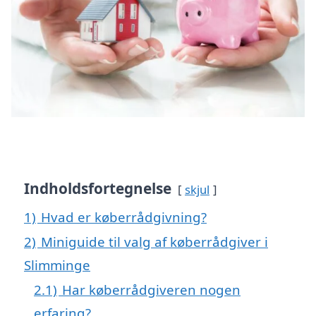
Indholdsfortegnelse
skjul
1)
Hvad er køberrådgivning?
2)
Miniguide til valg af køberrådgiver i
Slimminge
2.1)
Har køberrådgiveren nogen
erfaring?