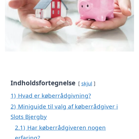
Indholdsfortegnelse
skjul
1)
Hvad er køberrådgivning?
2)
Miniguide til valg af køberrådgiver i
Slots Bjergby
2.1)
Har køberrådgiveren nogen
erfaring?