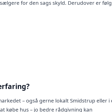
 sælgere for den sags skyld. Derudover er føl
rfaring?
arkedet – også gerne lokalt Smidstrup eller i 
t købe hus – jo bedre rådgivning kan