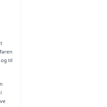
at
rfaren
og til
en
i
ave