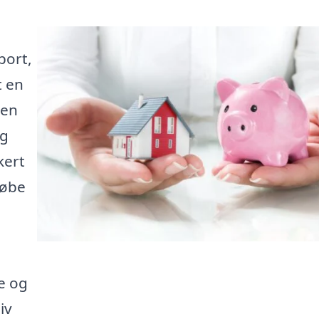
port,
t en
den
ig
kert
købe
te og
iv