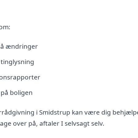
 om:
lå ændringer
tinglysning
tionsrapporter
 på boligen
rrådgivning i Smidstrup kan være dig behjælp
e over på, aftaler I selvsagt selv.