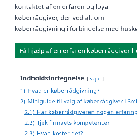
kontaktet af en erfaren og loyal
køberrådgiver, der ved alt om
køberrådgivning i forbindelse med husk
Få hjælp af en erfaren køberrådgiver h
Indholdsfortegnelse
skjul
1)
Hvad er køberrådgivning?
2)
Miniguide til valg af køberrådgiver i Sm
2.1)
Har køberrådgiveren nogen erfarin
2.2)
Tjek firmaets kompetencer
2.3)
Hvad koster det?