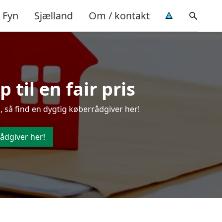
Fyn
Sjælland
Om / kontakt
til en fair pris
 så find en dygtig køberrådgiver her!
ådgiver her!