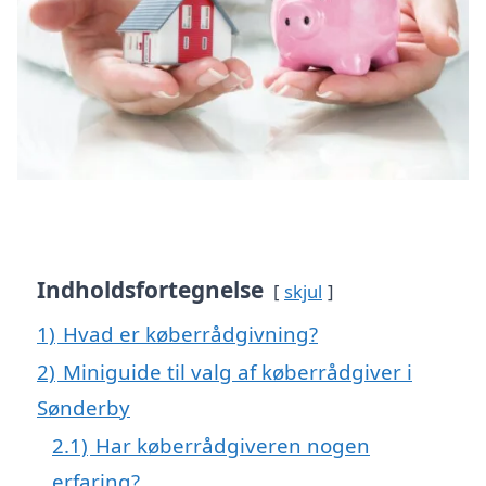
Indholdsfortegnelse
skjul
1)
Hvad er køberrådgivning?
2)
Miniguide til valg af køberrådgiver i
Sønderby
2.1)
Har køberrådgiveren nogen
erfaring?