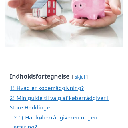
Indholdsfortegnelse
skjul
1)
Hvad er køberrådgivning?
2)
Miniguide til valg af køberrådgiver i
Store Heddinge
2.1)
Har køberrådgiveren nogen
erfaring?