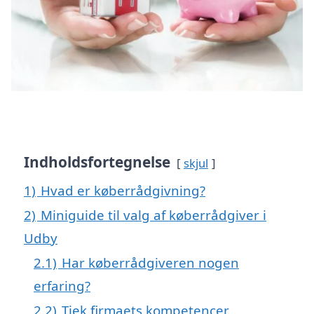
Indholdsfortegnelse
skjul
1)
Hvad er køberrådgivning?
2)
Miniguide til valg af køberrådgiver i
Udby
2.1)
Har køberrådgiveren nogen
erfaring?
2.2)
Tjek firmaets kompetencer