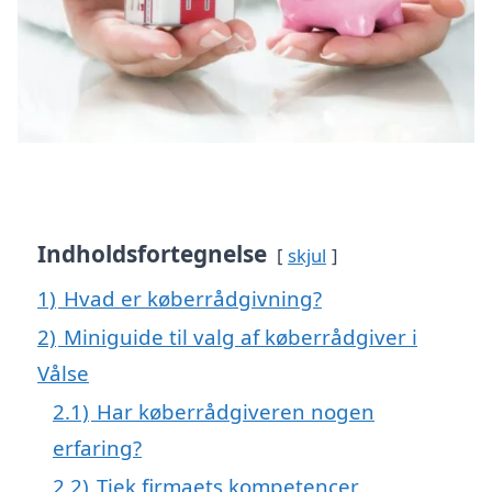
Indholdsfortegnelse
skjul
1)
Hvad er køberrådgivning?
2)
Miniguide til valg af køberrådgiver i
Vålse
2.1)
Har køberrådgiveren nogen
erfaring?
2.2)
Tjek firmaets kompetencer